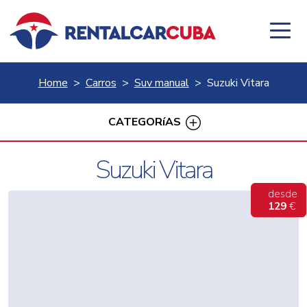
Home
Carros
Suv manual
Suzuki Vitara
CATEGORíAS
Suzuki Vitara
desde
129
€