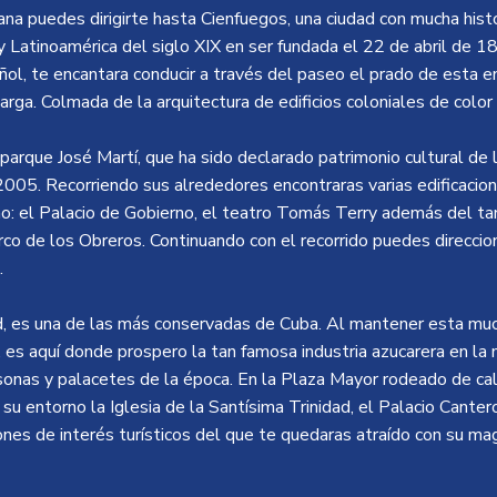
na puedes dirigirte hasta Cienfuegos, una ciudad con mucha his
 y Latinoamérica del siglo XIX en ser fundada el 22 de abril de 
ñol, te encantara conducir a través del paseo el prado de esta 
arga. Colmada de la arquitectura de edificios coloniales de color
l parque José Martí, que ha sido declarado patrimonio cultural de
05. Recorriendo sus alrededores encontraras varias edificaci
o: el Palacio de Gobierno, el teatro Tomás Terry además del ta
rco de los Obreros. Continuando con el recorrido puedes direccio
.
ad, es una de las más conservadas de Cuba. Al mantener esta mu
, es aquí donde prospero la tan famosa industria azucarera en la 
sonas y palacetes de la época. En la Plaza Mayor rodeado de cal
su entorno la Iglesia de la Santísima Trinidad, el Palacio Cantero
ones de interés turísticos del que te quedaras atraído con su mag