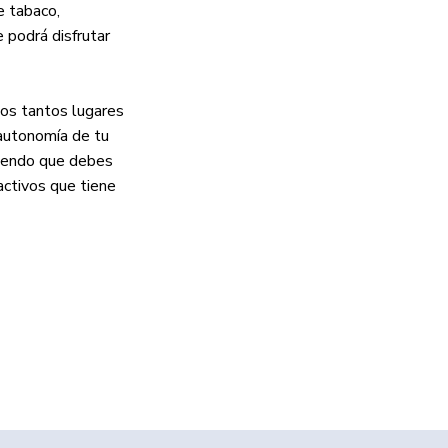
de tabaco,
 podrá disfrutar
los tantos lugares
 autonomía de tu
tupendo que debes
ractivos que tiene