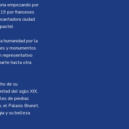
toria empezando por
1819 por franceses
encantadora ciudad
 pastel.
 la humanidad por la
ones y monumentos
n representativo
narte hasta otra
cho de su
mitad del siglo XIX,
les de piedras
, el Palacio Brunet,
ia y su belleza.