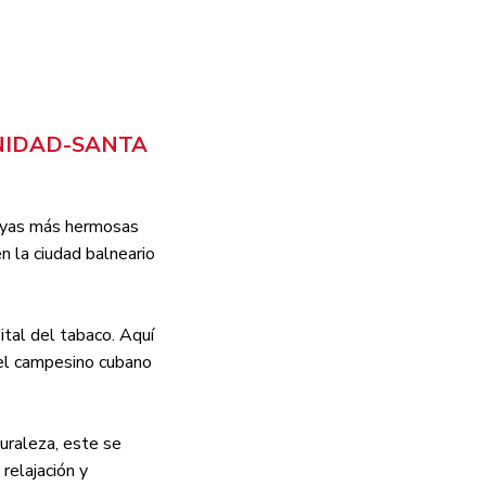
INIDAD-SANTA
layas más hermosas
n la ciudad balneario
ital del tabaco. Aquí
del campesino cubano
turaleza, este se
relajación y